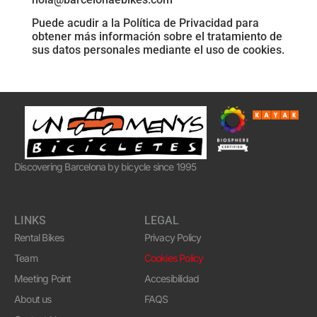
Puede acudir a la Política de Privacidad para
obtener más información sobre el tratamiento de
sus datos personales mediante el uso de cookies.
Discovering Barcelona by bicycle since 1995
LINKS
LEGAL
Rental Bikes
Privacy Policy
Team
Cookies Policy
Meeting Point
Accesibilidad
About us
FAQS